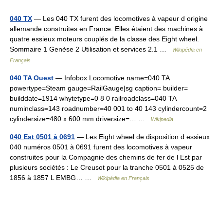
040 TX
— Les 040 TX furent des locomotives à vapeur d origine
allemande construites en France. Elles étaient des machines à
quatre essieux moteurs couplés de la classe des Eight wheel.
Sommaire 1 Genèse 2 Utilisation et services 2.1 …
Wikipédia en
Français
040 TA Ouest
— Infobox Locomotive name=040 TA
powertype=Steam gauge=RailGauge|sg caption= builder=
builddate=1914 whytetype=0 8 0 railroadclass=040 TA
numinclass=143 roadnumber=40 001 to 40 143 cylindercount=2
cylindersize=480 x 600 mm driversize=… …
Wikipedia
040 Est 0501 à 0691
— Les Eight wheel de disposition d essieux
040 numéros 0501 à 0691 furent des locomotives à vapeur
construites pour la Compagnie des chemins de fer de l Est par
plusieurs sociétés : Le Creusot pour la tranche 0501 à 0525 de
1856 à 1857 L EMBG… …
Wikipédia en Français