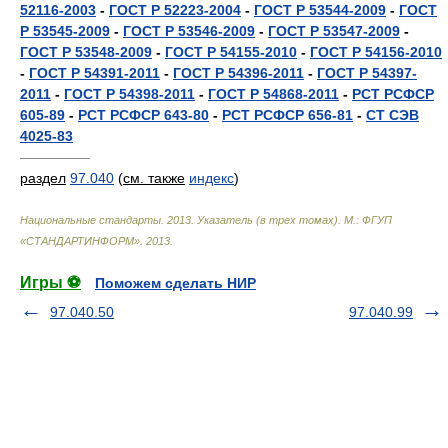
52116-2003
-
ГОСТ Р 52223-2004
-
ГОСТ Р 53544-2009
-
ГОСТ
Р 53545-2009
-
ГОСТ Р 53546-2009
-
ГОСТ Р 53547-2009
-
ГОСТ Р 53548-2009
-
ГОСТ Р 54155-2010
-
ГОСТ Р 54156-2010
-
ГОСТ Р 54391-2011
-
ГОСТ Р 54396-2011
-
ГОСТ Р 54397-
2011
-
ГОСТ Р 54398-2011
-
ГОСТ Р 54868-2011
-
РСТ РСФСР
605-89
-
РСТ РСФСР 643-80
-
РСТ РСФСР 656-81
-
СТ СЭВ
4025-83
—————
раздел
97.040
(
см. также
индекс
)
Национальные стандарты. 2013. Указатель (в трех томах). М.: ФГУП
«СТАНДАРТИНФОРМ»
.
2013
.
Игры ⚽
Поможем сделать НИР
97.040.50
97.040.99