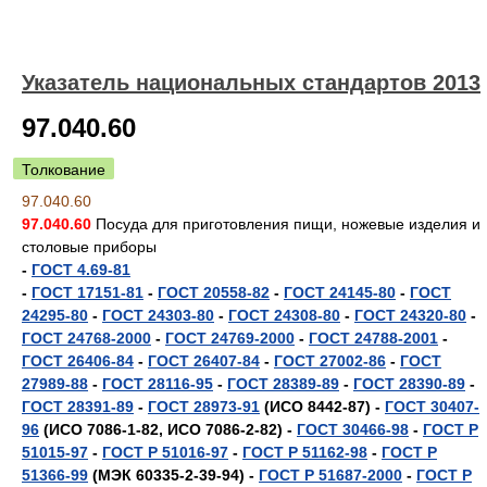
Указатель национальных стандартов 2013
97.040.60
Толкование
97.040.60
97.040.60
Посуда для приготовления пищи, ножевые изделия и
столовые приборы
-
ГОСТ 4.69-81
-
ГОСТ 17151-81
-
ГОСТ 20558-82
-
ГОСТ 24145-80
-
ГОСТ
24295-80
-
ГОСТ 24303-80
-
ГОСТ 24308-80
-
ГОСТ 24320-80
-
ГОСТ 24768-2000
-
ГОСТ 24769-2000
-
ГОСТ 24788-2001
-
ГОСТ 26406-84
-
ГОСТ 26407-84
-
ГОСТ 27002-86
-
ГОСТ
27989-88
-
ГОСТ 28116-95
-
ГОСТ 28389-89
-
ГОСТ 28390-89
-
ГОСТ 28391-89
-
ГОСТ 28973-91
(ИСО 8442-87) -
ГОСТ 30407-
96
(ИСО 7086-1-82, ИСО 7086-2-82) -
ГОСТ 30466-98
-
ГОСТ Р
51015-97
-
ГОСТ Р 51016-97
-
ГОСТ Р 51162-98
-
ГОСТ Р
51366-99
(МЭК 60335-2-39-94) -
ГОСТ Р 51687-2000
-
ГОСТ Р