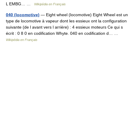
L EMBG… …
Wikipédia en Français
040 (locomotive)
— Eight wheel (locomotive) Eight Wheel est un
type de locomotive à vapeur dont les essieux ont la configuration
suivante (de l avant vers l arrière) : 4 essieux moteurs Ce qui s
écrit : 0 8 0 en codification Whyte. 040 en codification d… …
Wikipédia en Français